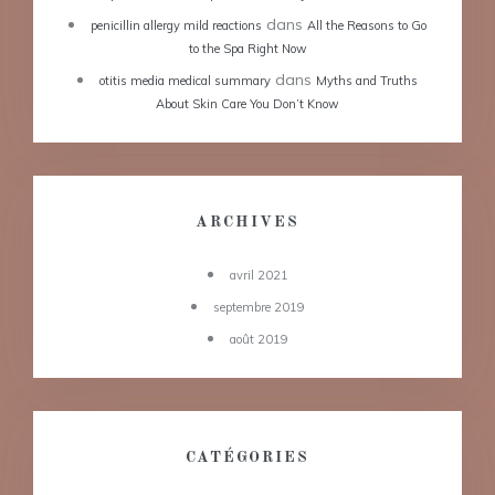
dans
penicillin allergy mild reactions
All the Reasons to Go
to the Spa Right Now
dans
otitis media medical summary
Myths and Truths
About Skin Care You Don’t Know
ARCHIVES
avril 2021
septembre 2019
août 2019
CATÉGORIES